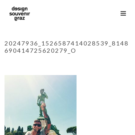
20247936_1526587414028539_8148
690414725620279_O
HOME
»
HOME
»
20247936_1526587414028539_8148690414725620279_O