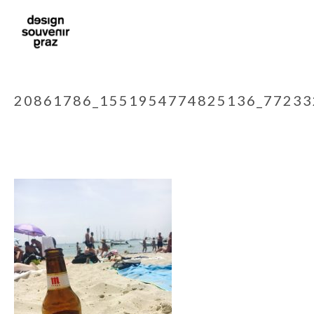
20861786_1551954774825136_7723