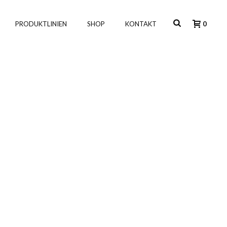
PRODUKTLINIEN
SHOP
KONTAKT
0
HOME
»
HOME
»
20861786_1551954774825136_7723325081844714556_O