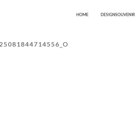
HOME
DESIGNSOUVENIR
325081844714556_O