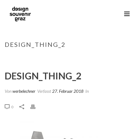
DESIGN_THING_2
HOME
»
DESIGN THING | TEELICHTHALTER
»
DESIGN_THING_2
DESIGN_THING_2
Von
werbelechner
Verfasst
27. Februar 2018
In
0