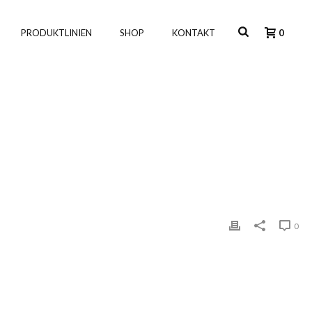
PRODUKTLINIEN
SHOP
KONTAKT
0
HOME
»
EINKAUFSTASCHE „TÜRKIS“
»
STOFFTASCHE_TRKIS
0